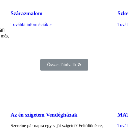
Szárazmalom
Szlo
További információk »
Továb
ál
i még
Összes látnivaló
Az én szigetem Vendégházak
MAT
Szeretne pár napra egy saját szigetet? Feltöltődésre,
Továb