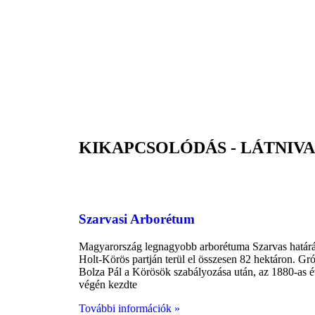
KIKAPCSOLÓDÁS - LÁTNIV
Szarvas
B
Szarvasi Arborétum
Magyarország legnagyobb arborétuma Szarvas határ
Holt-Körös partján terül el összesen 82 hektáron. Gró
Bolza Pál a Körösök szabályozása után, az 1880-as 
végén kezdte
További információk »