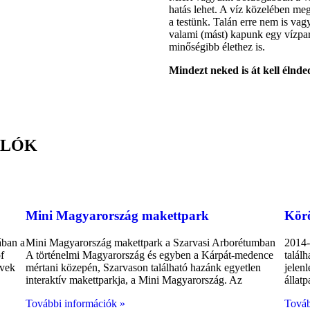
hatás lehet. A víz közelében m
a testünk. Talán erre nem is va
valami (mást) kapunk egy vízpart
minőségibb élethez is.
Mindezt neked is át kell élnde
ALÓK
ékésszentandrás
Kondoros
Mini Magyarország makettpark
Körö
ában a
Mini Magyarország makettpark a Szarvasi Arborétumban
2014-
f
A történelmi Magyarország és egyben a Kárpát-medence
talál
évek
mértani közepén, Szarvason található hazánk egyetlen
jelen
interaktív makettparkja, a Mini Magyarország. Az
állat
További információk »
Továb