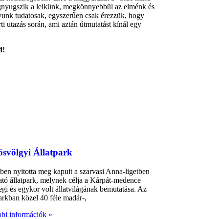
egnyugszik a lelkünk, megkönnyebbül az elménk és
gyunk tudatosak, egyszerűen csak érezzük, hogy
i utazás során, ami aztán útmutatást kínál egy
d!
Csabacsűd
svölgyi Állatpark
ben nyitotta meg kapuit a szarvasi Anna-ligetben
ható állatpark, melynek célja a Kárpát-medence
legi és egykor volt állatvilágának bemutatása. Az
parkban közel 40 féle madár-,
bi információk »