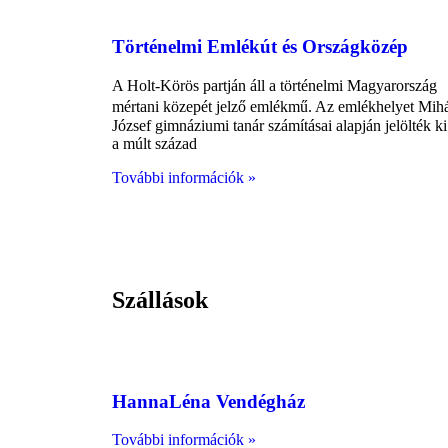
Történelmi Emlékút és Országközép
A Holt-Körös partján áll a történelmi Magyarország
mértani közepét jelző emlékmű. Az emlékhelyet Mih
József gimnáziumi tanár számításai alapján jelölték k
a múlt század
További információk »
Szállások
HannaLéna Vendégház
További információk »