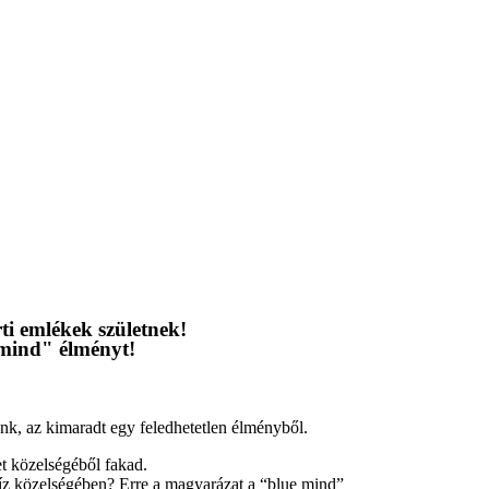
i emlékek születnek!
mind" élményt!
.
nk, az kimaradt egy feledhetetlen élményből.
et közelségéből fakad.
z közelségében? Erre a magyarázat a “blue mind”