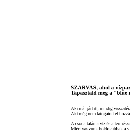
SZARVAS, ahol a vízpart
Tapasztald meg a "blue 
Aki már járt itt, mindig visszatér
Aki még nem látogatott el hozzá
A csoda talán a víz és a termész
Miért vagyunk boldogabbak a ví