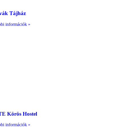
vák Tájház
bi információk »
E Körös Hostel
bi információk »