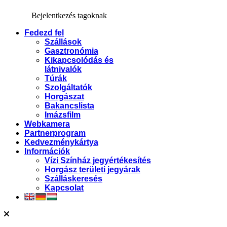
Bejelentkezés tagoknak
Fedezd fel
Szállások
Gasztronómia
Kikapcsolódás és
látnivalók
Túrák
Szolgáltatók
Horgászat
Bakancslista
Imázsfilm
Webkamera
Partnerprogram
Kedvezménykártya
Információk
Vízi Színház jegyértékesítés
Horgász területi jegyárak
Szálláskeresés
Kapcsolat