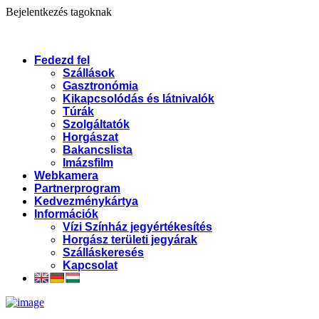
Bejelentkezés tagoknak
Fedezd fel
Szállások
Gasztronómia
Kikapcsolódás és látnivalók
Túrák
Szolgáltatók
Horgászat
Bakancslista
Imázsfilm
Webkamera
Partnerprogram
Kedvezménykártya
Információk
Vízi Színház jegyértékesítés
Horgász területi jegyárak
Szálláskeresés
Kapcsolat