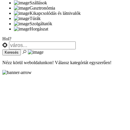
Szállások
Gasztronómia
Kikapcsolódás és látnivalók
Túrák
Szolgáltatók
Horgászat
Hol?
Nézz körül weboldalunkon! Válassz kategóriát egyszerűen!